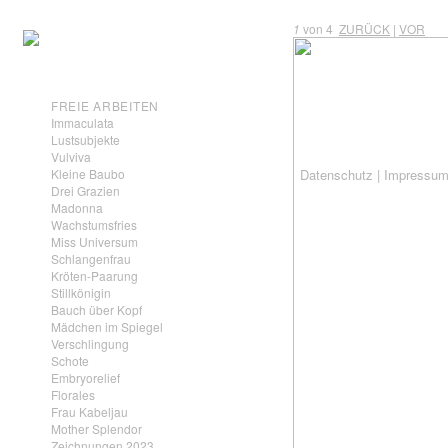
1
von 4
ZURÜCK
|
VOR
FREIE ARBEITEN
Immaculata
Lustsubjekte
Vulviva
Datenschutz
|
Impressu
Kleine Baubo
Drei Grazien
Madonna
Wachstumsfries
Miss Universum
Schlangenfrau
Kröten-Paarung
Stillkönigin
Bauch über Kopf
Mädchen im Spiegel
Verschlingung
Schote
Embryorelief
Florales
Frau Kabeljau
Mother Splendor
Zeichnungen 2023