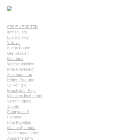
FREIE ARBEITEN
Immaculata
Lustsubjekte
Vulviva
Kleine Baubo
Drei Grazien
Madonna
Wachstumsfries
Miss Universum
Schlangenfrau
Kröten-Paarung
Stillkönigin
Bauch über Kopf
Mädchen im Spiegel
Verschlingung
Schote
Embryorelief
Florales
Frau Kabeljau
Mother Splendor
Zeichnungen 2023
Aquarelle 2018