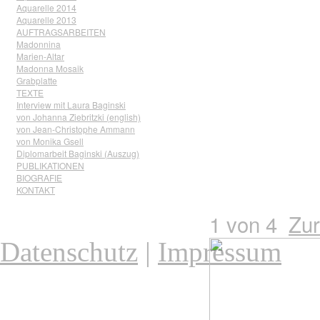
Aquarelle 2014
Aquarelle 2013
AUFTRAGSARBEITEN
Madonnina
Marien-Altar
Madonna Mosaik
Grabplatte
TEXTE
Interview mit Laura Baginski
von Johanna Ziebritzki (english)
von Jean-Christophe Ammann
von Monika Gsell
Diplomarbeit Baginski (Auszug)
PUBLIKATIONEN
BIOGRAFIE
KONTAKT
1
von 4
Zu
Datenschutz
|
Impressum