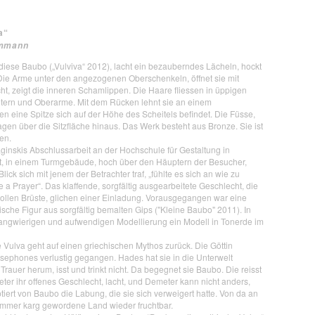
a“
Ammann
diese Baubo („Vulviva“ 2012), lacht ein bezauberndes Lächeln, hockt
Die Arme unter den angezogenen Oberschenkeln, öffnet sie mit
t, zeigt die inneren Schamlippen. Die Haare fliessen in üppigen
ltern und Oberarme. Mit dem Rücken lehnt sie an einem
n eine Spitze sich auf der Höhe des Scheitels befindet. Die Füsse,
agen über die Sitzfläche hinaus. Das Werk besteht aus Bronze. Sie ist
gen.
ginskis Abschlussarbeit an der Hochschule für Gestaltung in
rt, in einem Turmgebäude, hoch über den Häuptern der Besucher,
lick sich mit jenem der Betrachter traf, „fühlte es sich an wie zu
 a Prayer“. Das klaffende, sorgfältig ausgearbeitete Geschlecht, die
ollen Brüste, glichen einer Einladung. Vorausgegangen war eine
tische Figur aus sorgfältig bemalten Gips ("Kleine Baubo" 2011). In
 langwierigen und aufwendigen Modellierung ein Modell in Tonerde im
e Vulva geht auf einen griechischen Mythos zurück. Die Göttin
rsephones verlustig gegangen. Hades hat sie in die Unterwelt
er Trauer herum, isst und trinkt nicht. Da begegnet sie Baubo. Die reisst
ter ihr offenes Geschlecht, lacht, und Demeter kann nicht anders,
iert von Baubo die Labung, die sie sich verweigert hatte. Von da an
mmer karg gewordene Land wieder fruchtbar.