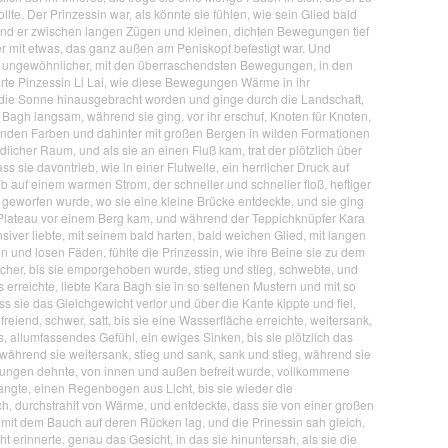
lte. Der Prinzessin war, als könnte sie fühlen, wie sein Glied bald
und er zwischen langen Zügen und kleinen, dichten Bewegungen tief
 er mit etwas, das ganz außen am Peniskopf befestigt war. Und
er ungewöhnlicher, mit den überraschendsten Bewegungen, in den
ürte Pinzessin Li Lai, wie diese Bewegungen Wärme in ihr
in die Sonne hinausgebracht worden und ginge durch die Landschaft,
Bagh langsam, während sie ging, vor ihr erschuf, Knoten für Knoten,
henden Farben und dahinter mit großen Bergen in wilden Formationen
dlicher Raum, und als sie an einen Fluß kam, trat der plötzlich über
ass sie davontrieb, wie in einer Flutwelle, ein herrlicher Druck auf
ieb auf einem warmen Strom, der schneller und schneller floß, heftiger
er geworfen wurde, wo sie eine kleine Brücke entdeckte, und sie ging
n Plateau vor einem Berg kam, und während der Teppichknüpfer Kara
nsiver liebte, mit seinem bald harten, bald weichen Glied, mit langen
 und losen Fäden, fühlte die Prinzessin, wie ihre Beine sie zu dem
scher, bis sie emporgehoben wurde, stieg und stieg, schwebte, und
s erreichte, liebte Kara Bagh sie in so seltenen Mustern und mit so
sie das Gleichgewicht verlor und über die Kante kippte und fiel,
befreiend, schwer, satt, bis sie eine Wasserfläche erreichte, weitersank,
s, allumfassendes Gefühl, ein ewiges Sinken, bis sie plötzlich das
 während sie weitersank, stieg und sank, sank und stieg, während sie
ichtungen dehnte, von innen und außen befreit wurde, vollkommene
rlangte, einen Regenbogen aus Licht, bis sie wieder die
, durchstrahlt von Wärme, und entdeckte, dass sie von einer großen
 mit dem Bauch auf deren Rücken lag, und die Prinessin sah gleich,
t erinnerte, genau das Gesicht, in das sie hinuntersah, als sie die