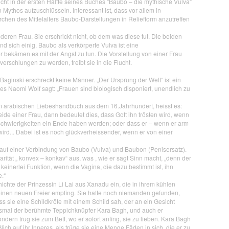
ht in der ersten Hälfte seines Buches “Baubo – die mythische Vulva“
 Mythos aufzuschlüsseln. Interessant ist, dass vor allem in
rchen des Mittelalters Baubo-Darstellungen in Reliefform anzutreffen
eren Frau. Sie erschrickt nicht, ob dem was diese tut. Die beiden
nd sich einig. Baubo als verkörperte Vulva ist eine
 bekämen es mit der Angst zu tun. Die Vorstellung von einer Frau
verschlungen zu werden, treibt sie in die Flucht.
aginski erschreckt keine Männer. „Der Ursprung der Welt“ ist ein
es Naomi Wolf sagt: „Frauen sind biologisch disponiert, unendlich zu
em arabischen Liebeshandbuch aus dem 16.Jahrhundert, heisst es:
de einer Frau, dann bedeutet dies, dass Gott ihn trösten wird, wenn
Schwierigkeiten ein Ende haben werden; oder dass er – wenn er arm
ird... Dabei ist es noch glückverheissender, wenn er von einer
 auf einer Verbindung von Baubo (Vulva) und Baubon (Penisersatz).
ität „ konvex – konkav“ aus, was , wie er sagt Sinn macht, „denn der
 keinerlei Funktion, wenn die Vagina, die dazu bestimmt ist, ihn
e.“
hichte der Prinzessin Li Lai aus Xanadu ein, die in ihrem kühlen
einen neuen Freier empfing. Sie hatte noch niemanden gefunden,
ss sie eine Schildkröte mit einem Schild sah, der an ein Gesicht
iesmal der berühmte Teppichknüpfer Kara Bagh, und auch er
ndern trug sie zum Bett, wo er sofort anfing, sie zu lieben. Kara Bagh
lich auf ihr Inneres, als trüge sie eine Menge Fäden in sich, die er zu