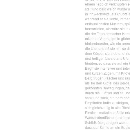
einem Teppich verknüpfen sol
steif und bald weich wurde 
in ihr wechselte, als knüpfe
während er sie liebte, imm
erstaunlichsten Mustern, sp
hervorriefen, als wäre sie 
die der Teppichmacher Kara 
mit einer Vegetation in glü
hintereinander, wie ein unen
die Ufer und riß sie mit, so d
dem Körper, sie trieb und tr
und heftiger, bis sie ans Uf
hinüber, so dass sie auf ei
Bagh sie intensiver und inte
und kurzen Zügen, mit Knoten
Berg trugen, rascher und ra
als sie den Gipfel des Berge
gekonnten Bewegungen, dass 
durch die Luft fiel und fiel, 
sank und sank, ein herrliche
Empfinden hatte zu steigen,
sich gleichzeitig in alle R
Einsicht, makellose Stille e
Wasseroberfläche durchbrach
Schildkröte getragen wurde,
dass der Schild an ein Gesich