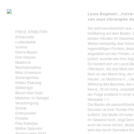
Laura Baginski: „Vulviv
von Jean-Christophe 
Sie sieht wunderschön aus, 
FREIE ARBEITEN
breitbeinig auf dem Boden. 
Immaculata
beiden Händen ihr Geschlech
Lustsubjekte
Wellen beidseitig über Schu
Vulviva
regelmäßigen Fünfeck, desse
Kleine Baubo
abgestützt auf den Fersen, r
Drei Grazien
poliert, leuchtet wie ihre Au
Madonna
Es handelt sich um Laura Ba
Wachstumsfries
Offenbach. Als das Werk do
Miss Universum
flach an der Wand hing, der B
Schlangenfrau
Hause“, so Madonna in „ Like
Kröten-Paarung
Wölbung des Bauches, die v
Stillkönigin
kleine, 18 cm hohe, vollplas
Bauch über Kopf
der Folge entstand in einer
Mädchen im Spiegel
Massstab 1:1.
Verschlingung
Die Baubo als personifiziert
Schote
Demeter ist ihrer Tochter Pe
Embryorelief
entführt. Die Mutter irrt voll
Florales
ihr Gewand hoch, zeigt Deme
Frau Kabeljau
auch sie muss lachen, akzept
Mother Splendor
wird das durch Demeters Ku
Zeichnungen 2023