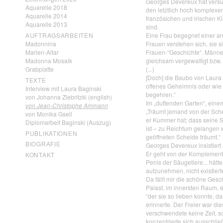
Georges Devereux hat versuc
Aquarelle 2018
den letztlich hoch komplexen
Aquarelle 2014
französichen und irischen Ki
Aquarelle 2013
sind.
Eine Frau begegnet einer and
AUFTRAGSARBEITEN
Frauen verstehen sich, sie si
Madonnina
Frauen-“Geschichte“. Männer
Marien-Altar
gleichsam vergewaltigt bzw. 
Madonna Mosaik
(...)
Grabplatte
[Doch] die Baubo von Laura B
TEXTE
offenes Geheimnis oder wie 
Interview mit Laura Baginski
begehren.“
von Johanna Ziebritzki (english)
Im „duftenden Garten“, ein
von Jean-Christophe Ammann
„Träumt jemand von der Schei
von Monika Gsell
er Kummer hat; dass seine 
Diplomarbeit Baginski (Auszug)
ist – zu Reichtum gelangen w
PUBLIKATIONEN
geöffneten Scheide träumt.“
BIOGRAFIE
Georges Devereux insistiert
Er geht von der Komplementar
KONTAKT
Penis der Säugetiere... hätte
aufzunehmen, nicht existiert
Da fällt mir die schöne Gesc
Palast, im innersten Raum, 
“der sie so lieben konnte, da
erinnerte. Der Freier war d
verschwendete keine Zeit, so
konzentrierte sich ausschließ